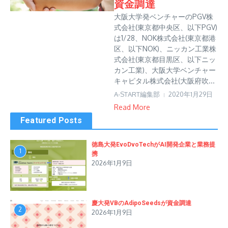
資金調達
大阪大学発ベンチャーのPGV株
式会社(東京都中央区、以下PGV)
は1/28、NOK株式会社(東京都港
区、以下NOK)、ニッカン工業株
式会社(東京都目黒区、以下ニッ
カン工業)、大阪大学ベンチャー
キャピタル株式会社(大阪府吹...
A-START編集部
2020年1月29日
Read More
Featured Posts
徳島大発EvoDvoTechがAI開発企業と業務提
1
携
2026年1月9日
慶大発VBのAdipoSeedsが資金調達
2
2026年1月9日