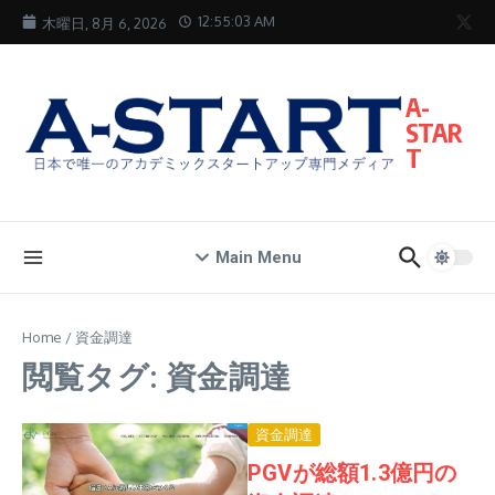
コンテンツへスキップ
12:55:04 AM
木曜日, 8月 6, 2026
A-
STAR
T
Main Menu
Home
/
資金調達
閲覧タグ: 資金調達
資金調達
PGVが総額1.3億円の