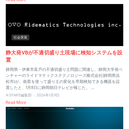
社会実装
静大発VBが不適切盛り土現場に検知システムを設
置
静岡県・伊東市富戸の不適切盛り土問題に関連し、静岡大学発ベ
ンチャーのライドマティクステクノロジーズ株式会社(静岡県浜
松市)が、衛星を使って盛り土の変化を早期検知できる機器を設
置したと、1月8日に静岡朝日テレビが報じた。 ...
A-START編集部
2026年1月9日
Read More