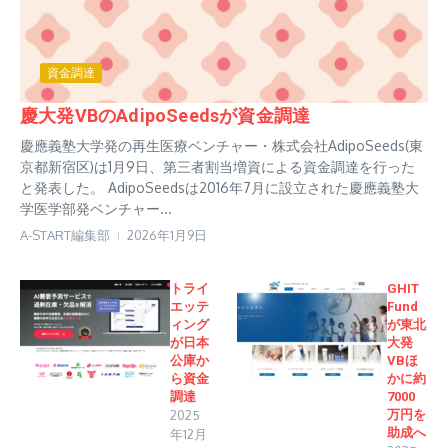
資金調達
慶大発VBのAdipoSeedsが資金調達
慶應義塾大学発の再生医療ベンチャー・株式会社AdipoSeeds(東
京都新宿区)は1月9日、第三者割当増資による資金調達を行った
と発表した。 AdipoSeedsは2016年7月に設立された慶應義塾大
学医学部発ベンチャー...
A-START編集部
2026年1月9日
トライ
GHIT
エッテ
Fund
ィング
が東北
が日本
大発
公庫か
VBほ
ら資金
かに約
調達
7000
2025
万円を
助成へ
年12月