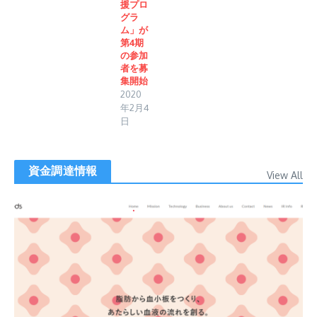
援プロ
グラ
ム」が
第4期
の参加
者を募
集開始
2020
年2月4
日
資金調達情報
View All