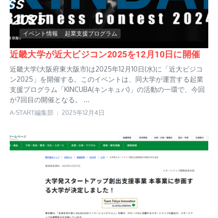
イベント情報
起業支援プログラム
近畿大学が近大ビジコン2025を12月10日に開催
近畿大学(大阪府東大阪市)は2025年12月10日(水)に「近大ビジコ
ン2025」を開催する。このイベントは、同大学が運営する起業
支援プログラム「KINCUBA(キンキュバ)」の活動の一環で、今回
が7回目の開催となる。 ...
A-START編集部
2025年12月4日