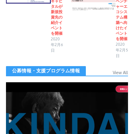
キャピ
ベンチ
タルが
ャーエ
新規投
コシス
資先の
テム構
紹介イ
築へ向
ベント
けたイ
を開催
ベント
2020
を開催
2020
年2月6
年2月5
日
日
公募情報・支援プログラム情報
View All