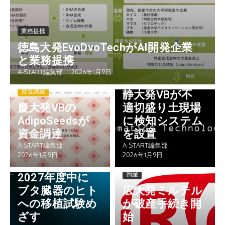
業務提携
徳島大発EvoDvoTechがAI開発企業
と業務提携
A-START編集部
2026年1月9日
社会実装
資金調達
静大発VBが不
慶大発VBの
適切盛り土現場
AdipoSeedsが
に検知システム
資金調達
を設置
実証実験・試験
A-START編集部
A-START編集部
明大発VBポ
2026年1月9日
2026年1月9日
ル・メド、
倒産
2027年度中に
ブタ臓器のヒト
広大発ミルテル
への移植試験め
が破産手続き開
ざす
始