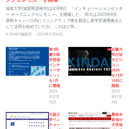
滋賀大学(滋賀県彦根市)は12月8日、「インキュベーションセンタ
ー オープニングセレモニー」を開催した。 同大は2025年4月、
彦根キャンパス内にイニシアティブ棟を新設し産学官連携拠点と
して活用を始めていたが、このほど同...
A-START編集部
2025年12月16日
第7回
近畿大
慶大医
学が近
学部発
大ビジ
ベンチ
コン
ャーサ
2025
ミット
を12月
を1月
10日に
に開催
開催
2025
2025
年12月
年12月
15日
4日
大阪大
農林水
学ベン
産省が
チャー
大学発