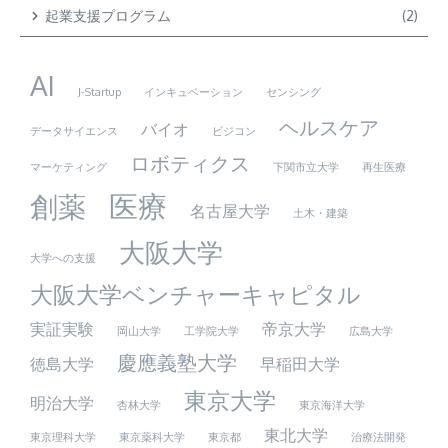
起業支援プログラム
(2)
AI
J-Startup
インキュベーション
センシング
ヘルスケア
バイオ
データサイエンス
ビジコン
ロボティクス
マーケティング
下関市立大学
再生医療
医療
創薬
名古屋大学
土木・建築
大阪大学
大学への支援
大阪大学ベンチャーキャピタル
実証実験
帝京大学
岡山大学
工学院大学
広島大学
慶應義塾大学
徳島大学
早稲田大学
東京大学
明治大学
杏林大学
東京海洋大学
東北大学
東京理科大学
東京薬科大学
東京都
治療法開発