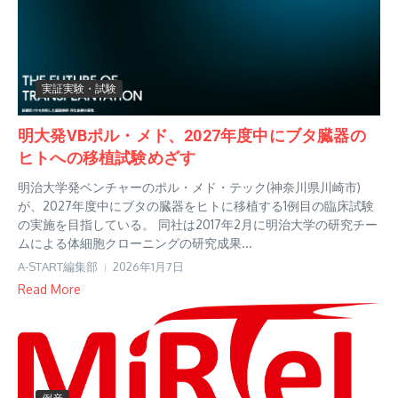
実証実験・試験
明大発VBポル・メド、2027年度中にブタ臓器の
ヒトへの移植試験めざす
明治大学発ベンチャーのポル・メド・テック(神奈川県川崎市)
が、2027年度中にブタの臓器をヒトに移植する1例目の臨床試験
の実施を目指している。 同社は2017年2月に明治大学の研究チー
ムによる体細胞クローニングの研究成果...
A-START編集部
2026年1月7日
Read More