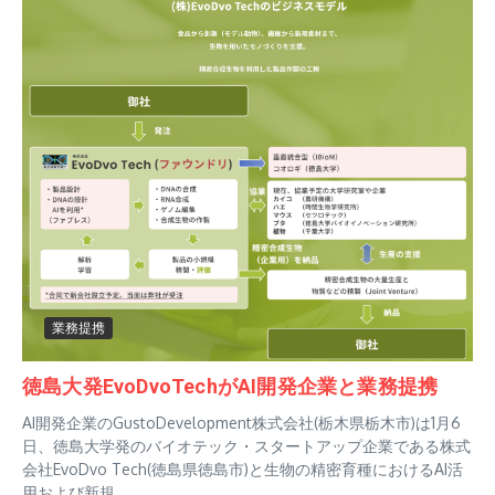
業務提携
徳島大発EvoDvoTechがAI開発企業と業務提携
AI開発企業のGustoDevelopment株式会社(栃木県栃木市)は1月6
日、徳島大学発のバイオテック・スタートアップ企業である株式
会社EvoDvo Tech(徳島県徳島市)と生物の精密育種におけるAI活
用および新規...