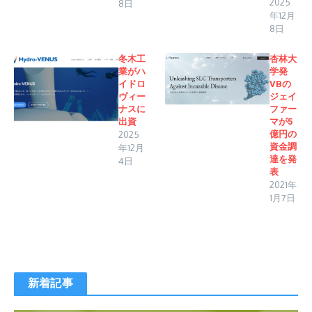
2025
8日
年12月
8日
冬木工
杏林大
業がハ
学発
イドロ
VBの
ヴィー
ジェイ
ナスに
ファー
出資
マが5
2025
億円の
資金調
年12月
達を発
4日
表
2021年
1月7日
新着記事