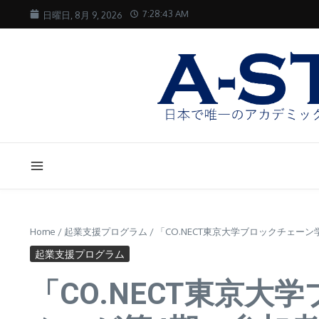
コンテンツへスキップ
7:28:44 AM
日曜日, 8月 9, 2026
Home
/
起業支援プログラム
/
「CO.NECT東京大学ブロックチェ
起業支援プログラム
「CO.NECT東京