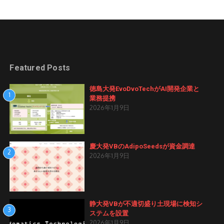
Featured Posts
徳島大発EvoDvoTechがAI開発企業と
1
業務提携
2026年1月9日
慶大発VBのAdipoSeedsが資金調達
2
2026年1月9日
静大発VBが不適切盛り土現場に検知シ
3
ステムを設置
2026年1月9日