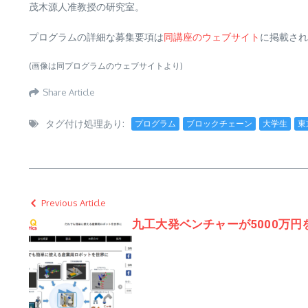
茂木源人准教授の研究室。
プログラムの詳細な募集要項は
同講座のウェブサイト
に掲載され
(画像は同プログラムのウェブサイトより)
Share Article
タグ付け処理あり:
プログラム
ブロックチェーン
大学生
東
Previous Article
九工大発ベンチャーが5000万円