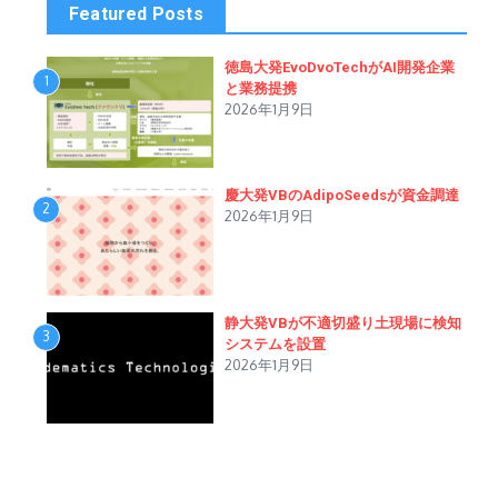
Featured Posts
徳島大発EvoDvoTechがAI開発企業
1
と業務提携
2026年1月9日
慶大発VBのAdipoSeedsが資金調達
2
2026年1月9日
静大発VBが不適切盛り土現場に検知
3
システムを設置
2026年1月9日