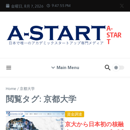
コンテンツへスキップ
9:47:56 PM
金曜日, 8月 7, 2026
A-
STAR
T
Main Menu
Home
/
京都大学
閲覧タグ: 京都大学
資金調達
京大から日本初の核融