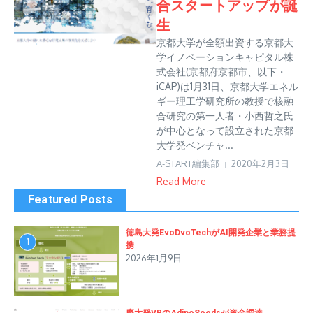
合スタートアップが誕
生
京都大学が全額出資する京都大
学イノベーションキャピタル株
式会社(京都府京都市、以下・
iCAP)は1月31日、京都大学エネル
ギー理工学研究所の教授で核融
合研究の第一人者・小西哲之氏
が中心となって設立された京都
大学発ベンチャ...
A-START編集部
2020年2月3日
Read More
Featured Posts
徳島大発EvoDvoTechがAI開発企業と業務提
1
携
2026年1月9日