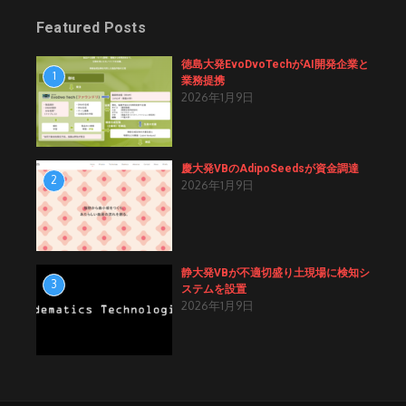
Featured Posts
徳島大発EvoDvoTechがAI開発企業と
1
業務提携
2026年1月9日
慶大発VBのAdipoSeedsが資金調達
2
2026年1月9日
静大発VBが不適切盛り土現場に検知シ
3
ステムを設置
2026年1月9日