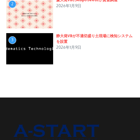
慶大発VBのAdipoSeedsが資金調達
2
2026年1月9日
静大発VBが不適切盛り土現場に検知システム
3
を設置
2026年1月9日