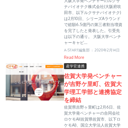
大阪大学発ベンチャーのルクサ
ナバイオテク株式会社(大阪府吹
田市、以下ルクサナバイオテク)
は2月10日、シリーズAラウンド
で総額6.5億円の第三者割当増資
を完了したと発表した。引受先
は以下の通り。 大阪大学ベンチ
ャーキャピ...
A-START編集部
2020年2月14日
Read More
産学官連携
佐賀大学発ベンチャー
が吉野ケ里町、佐賀大
学理工学部と連携協定
を締結
佐賀県吉野ヶ里町は2月6日、佐
賀大学発ベンチャーの合同会社
ロケモAI(佐賀県佐賀市、以下ロ
ケモAI)、国立大学法人佐賀大学