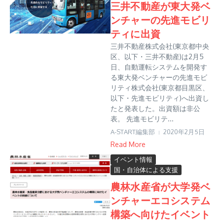
三井不動産が東大発ベ
ンチャーの先進モビリ
ティに出資
三井不動産株式会社(東京都中央
区、以下・三井不動産)は2月5
日、自動運転システムを開発す
る東大発ベンチャーの先進モビ
リティ株式会社(東京都目黒区、
以下・先進モビリティ)へ出資し
たと発表した。出資額は非公
表。 先進モビリテ...
A-START編集部
2020年2月5日
Read More
イベント情報
国・自治体による支援
農林水産省が大学発ベ
ンチャーエコシステム
構築へ向けたイベント