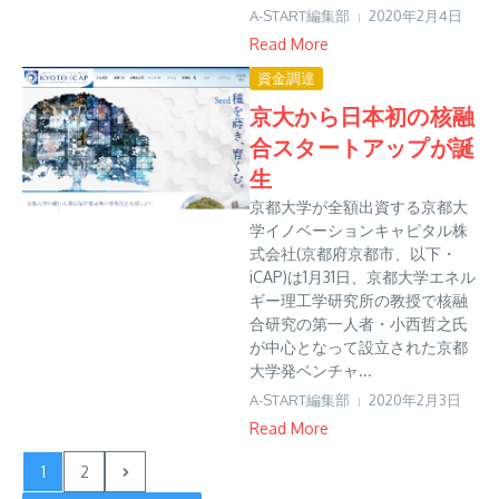
A-START編集部
2020年2月4日
Read More
資金調達
京大から日本初の核融
合スタートアップが誕
生
京都大学が全額出資する京都大
学イノベーションキャピタル株
式会社(京都府京都市、以下・
iCAP)は1月31日、京都大学エネル
ギー理工学研究所の教授で核融
合研究の第一人者・小西哲之氏
が中心となって設立された京都
大学発ベンチャ...
A-START編集部
2020年2月3日
Read More
1
2