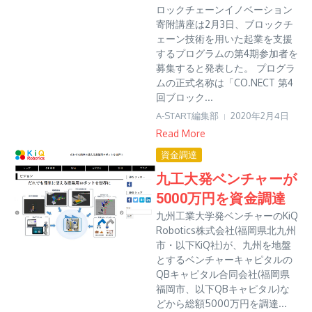
ロックチェーンイノベーション
寄附講座は2月3日、ブロックチ
ェーン技術を用いた起業を支援
するプログラムの第4期参加者を
募集すると発表した。 プログラ
ムの正式名称は「CO.NECT 第4
回ブロック...
A-START編集部
2020年2月4日
Read More
資金調達
九工大発ベンチャーが
5000万円を資金調達
九州工業大学発ベンチャーのKiQ
Robotics株式会社(福岡県北九州
市・以下KiQ社)が、九州を地盤
とするベンチャーキャピタルの
QBキャピタル合同会社(福岡県
福岡市、以下QBキャピタル)な
どから総額5000万円を調達...