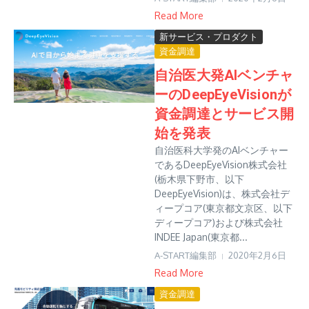
Read More
新サービス・プロダクト
資金調達
自治医大発AIベンチャ
ーのDeepEyeVisionが
資金調達とサービス開
始を発表
自治医科大学発のAIベンチャー
であるDeepEyeVision株式会社
(栃木県下野市、以下
DeepEyeVision)は、株式会社デ
ィープコア(東京都文京区、以下
ディープコア)および株式会社
INDEE Japan(東京都...
A-START編集部
2020年2月6日
Read More
資金調達