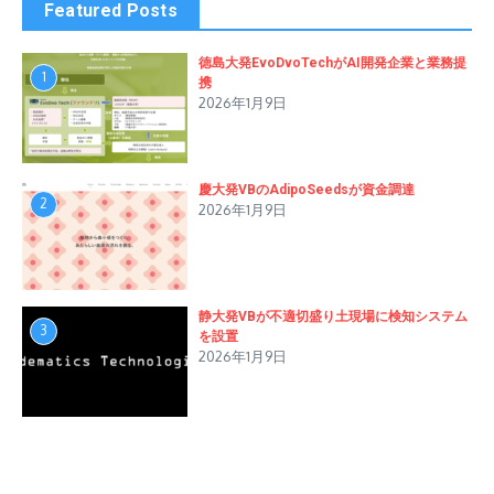
Featured Posts
徳島大発EvoDvoTechがAI開発企業と業務提
1
携
2026年1月9日
慶大発VBのAdipoSeedsが資金調達
2
2026年1月9日
静大発VBが不適切盛り土現場に検知システム
3
を設置
2026年1月9日