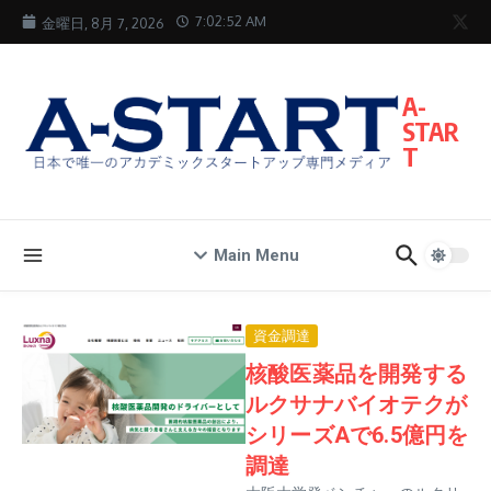
コンテンツへスキップ
7:02:53 AM
金曜日, 8月 7, 2026
A-
STAR
T
Main Menu
資金調達
核酸医薬品を開発する
ルクサナバイオテクが
シリーズAで6.5億円を
調達