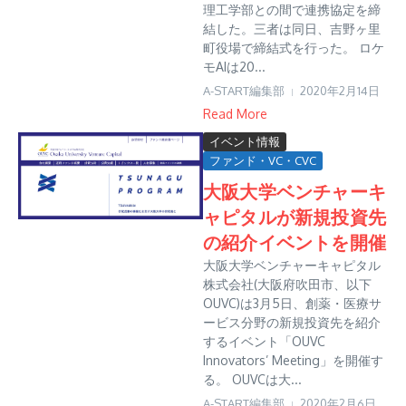
理工学部との間で連携協定を締
結した。三者は同日、吉野ヶ里
町役場で締結式を行った。 ロケ
モAIは20...
A-START編集部
2020年2月14日
Read More
イベント情報
ファンド・VC・CVC
大阪大学ベンチャーキ
ャピタルが新規投資先
の紹介イベントを開催
大阪大学ベンチャーキャピタル
株式会社(大阪府吹田市、以下
OUVC)は3月5日、創薬・医療サ
ービス分野の新規投資先を紹介
するイベント「OUVC
Innovators’ Meeting」を開催す
る。 OUVCは大...
A-START編集部
2020年2月6日